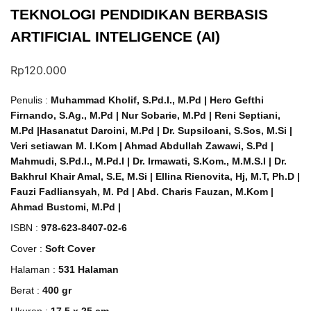
TEKNOLOGI PENDIDIKAN BERBASIS
ARTIFICIAL INTELIGENCE (AI)
Rp
120.000
Penulis :
Muhammad Kholif, S.Pd.I., M.Pd | Hero Gefthi
Firnando, S.Ag., M.Pd | Nur Sobarie, M.Pd | Reni Septiani,
M.Pd |Hasanatut Daroini, M.Pd | Dr. Supsiloani, S.Sos, M.Si |
Veri setiawan M. I.Kom | Ahmad Abdullah Zawawi, S.Pd |
Mahmudi, S.Pd.I., M.Pd.I | Dr. Irmawati, S.Kom., M.M.S.I | Dr.
Bakhrul Khair Amal, S.E, M.Si | Ellina Rienovita, Hj, M.T, Ph.D |
Fauzi Fadliansyah, M. Pd | Abd. Charis Fauzan, M.Kom |
Ahmad Bustomi, M.Pd |
ISBN :
978-623-8407-02-6
Cover :
Soft Cover
Halaman :
531 Halaman
Berat :
400 gr