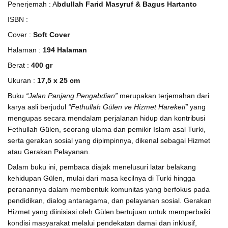
Penerjemah : A
bdullah Farid Masyruf & Bagus Hartanto
ISBN :
Cover :
Soft Cover
Halaman :
194 Halaman
Berat :
400 gr
Ukuran :
17,5 x 25 cm
Buku
“Jalan Panjang Pengabdian”
merupakan terjemahan dari
karya asli berjudul
“Fethullah Gülen ve Hizmet Hareketi”
yang
mengupas secara mendalam perjalanan hidup dan kontribusi
Fethullah Gülen, seorang ulama dan pemikir Islam asal Turki,
serta gerakan sosial yang dipimpinnya, dikenal sebagai Hizmet
atau Gerakan Pelayanan.
Dalam buku ini, pembaca diajak menelusuri latar belakang
kehidupan Gülen, mulai dari masa kecilnya di Turki hingga
peranannya dalam membentuk komunitas yang berfokus pada
pendidikan, dialog antaragama, dan pelayanan sosial.
Gerakan
Hizmet yang diinisiasi oleh Gülen bertujuan untuk memperbaiki
kondisi masyarakat melalui pendekatan damai dan inklusif,